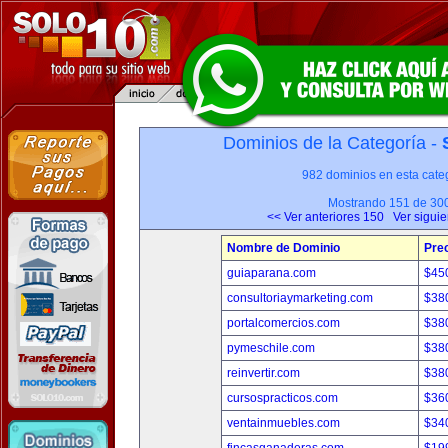
Dominios de la Categoría -
982 dominios en esta categ
Mostrando 151 de 30
<< Ver anteriores 150
Ver sigui
Nombre de Dominio
Pre
guiaparana.com
$45
consultoriaymarketing.com
$38
portalcomercios.com
$38
pymeschile.com
$38
reinvertir.com
$38
cursospracticos.com
$36
ventainmuebles.com
$34