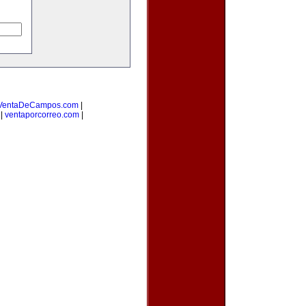
VentaDeCampos.com
|
|
ventaporcorreo.com
|