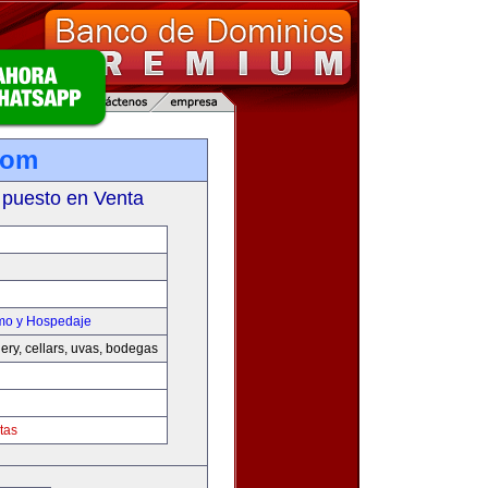
com
 puesto en Venta
smo y Hospedaje
nery, cellars, uvas, bodegas
tas