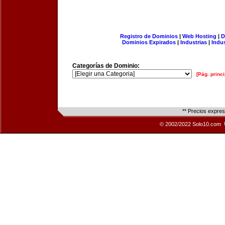
Registro de Dominios
|
Web Hosting
|
D
Dominios Expirados
|
Industrias
|
Indu
Categorías de Dominio:
[Pág. princi
** Precios expre
© 2002/2022 Solo10.com