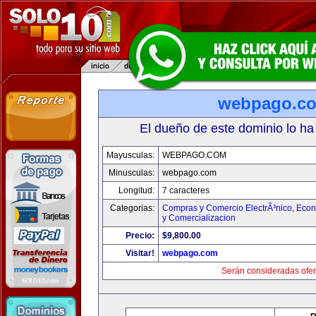
webpago.c
El dueño de este dominio lo ha
Mayusculas:
WEBPAGO.COM
Minusculas:
webpago.com
Longitud:
7 caracteres
Categorias:
Compras y Comercio ElectrÃ³nico
,
Econ
y Comercializacion
Precio:
$9,800.00
Visitar!
webpago.com
Serán consideradas ofer