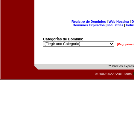
Registro de Dominios
|
Web Hosting
|
D
Dominios Expirados
|
Industrias
|
Indu
Categorías de Dominio:
[Pág. princi
** Precios expre
© 2002/2022 Solo10.com