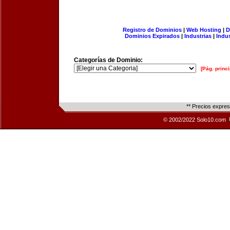
Registro de Dominios
|
Web Hosting
|
D
Dominios Expirados
|
Industrias
|
Indu
Categorías de Dominio:
[Pág. princi
** Precios expre
© 2002/2022 Solo10.com