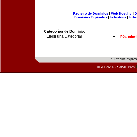
Registro de Dominios
|
Web Hosting
|
D
Dominios Expirados
|
Industrias
|
Indu
Categorías de Dominio:
[Pág. princi
** Precios expre
© 2002/2022 Solo10.com