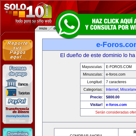
e-Foros.co
El dueño de este dominio lo ha
Mayusculas:
E-FOROS.COM
Minusculas:
e-foros.com
Longitud:
7 caracteres
Categorias:
Internet
,
Miscelane
Precio:
$800.00
Visitar!
e-foros.com
Serán consideradas ofer
R