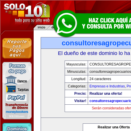
consultoresagropec
El dueño de este dominio lo ha
Mayusculas:
CONSULTORESAGROPE
Minusculas:
consultoresagropecuario
Longitud:
24 caracteres
Categorias:
Empresas e Industrias
,
Pr
Precio:
Realizar una oferta!
Visitar!
consultoresagropecuari
Serán consideradas ofer
Realizar una Oferta