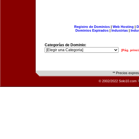
Registro de Dominios
|
Web Hosting
|
D
Dominios Expirados
|
Industrias
|
Indu
Categorías de Dominio:
[Pág. princi
** Precios expre
© 2002/2022 Solo10.com