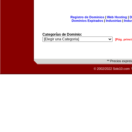
Registro de Dominios
|
Web Hosting
|
D
Dominios Expirados
|
Industrias
|
Indu
Categorías de Dominio:
[Pág. princi
** Precios expre
© 2002/2022 Solo10.com