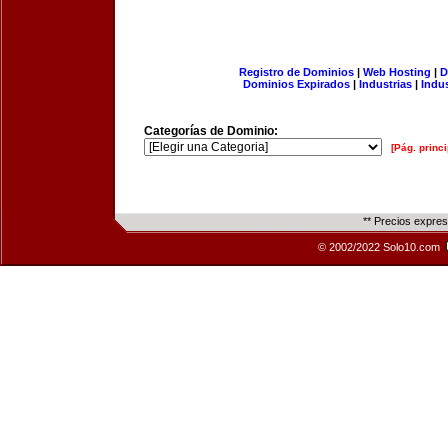
Registro de Dominios
|
Web Hosting
|
D
Dominios Expirados
|
Industrias
|
Indu
Categorías de Dominio:
[Pág. princi
** Precios expre
© 2002/2022 Solo10.com