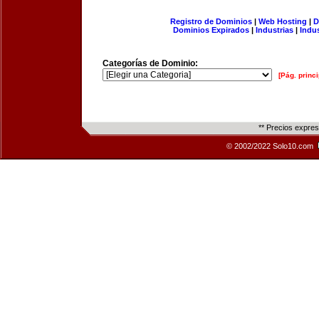
Registro de Dominios
|
Web Hosting
|
D
Dominios Expirados
|
Industrias
|
Indu
Categorías de Dominio:
[Pág. princi
** Precios expre
© 2002/2022 Solo10.com