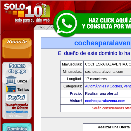
cochesparalaven
El dueño de este dominio lo ha
Mayusculas:
COCHESPARALAVENTA.C
Minusculas:
cochesparalaventa.com
Longitud:
17 caracteres
Categorias:
AutomÃ³viles y Coches
,
Vent
Precio:
Realizar una oferta!
Visitar!
cochesparalaventa.com
Serán consideradas ofer
Realizar una Oferta