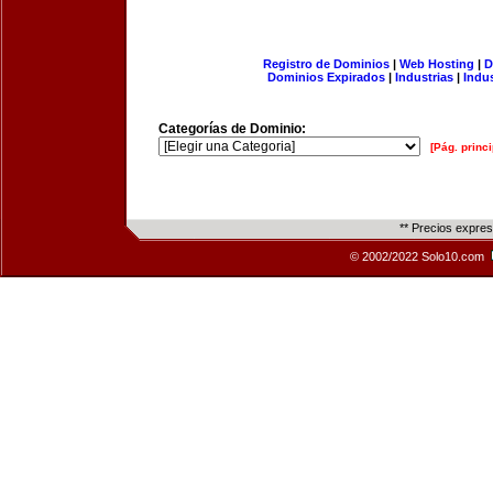
Registro de Dominios
|
Web Hosting
|
D
Dominios Expirados
|
Industrias
|
Indu
Categorías de Dominio:
[Pág. princi
** Precios expre
© 2002/2022 Solo10.com