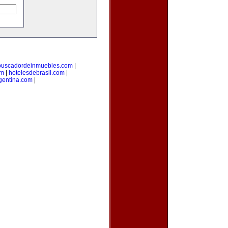
buscadordeinmuebles.com
|
om
|
hotelesdebrasil.com
|
gentina.com
|