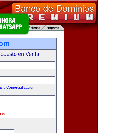
com
 puesto en Venta
as y Comercializacion
,
tas