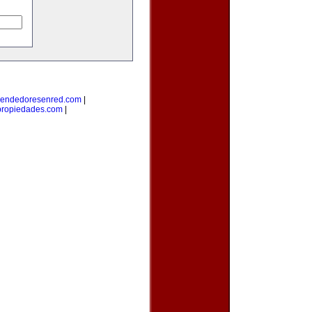
endedoresenred.com
|
propiedades.com
|