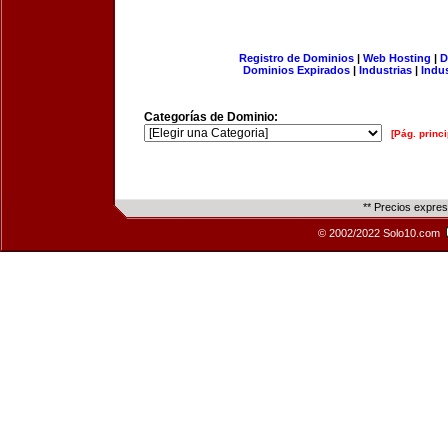
Registro de Dominios
|
Web Hosting
|
D
Dominios Expirados
|
Industrias
|
Indu
Categorías de Dominio:
[Pág. princi
** Precios expre
© 2002/2022 Solo10.com