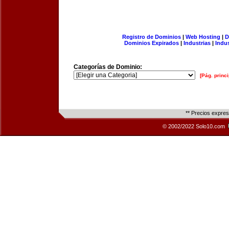
Registro de Dominios
|
Web Hosting
|
D
Dominios Expirados
|
Industrias
|
Indu
Categorías de Dominio:
[Pág. princi
** Precios expre
© 2002/2022 Solo10.com