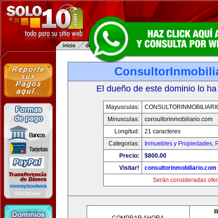
ConsultorInmobili
El dueño de este dominio lo ha
Mayusculas:
CONSULTORINMOBILIARI
Minusculas:
consultorinmobiliario.com
Longitud:
21 caracteres
Categorias:
Inmuebles y Propiedades
,
P
Precio:
$800.00
Visitar!
consultorinmobiliario.com
Serán consideradas ofer
R