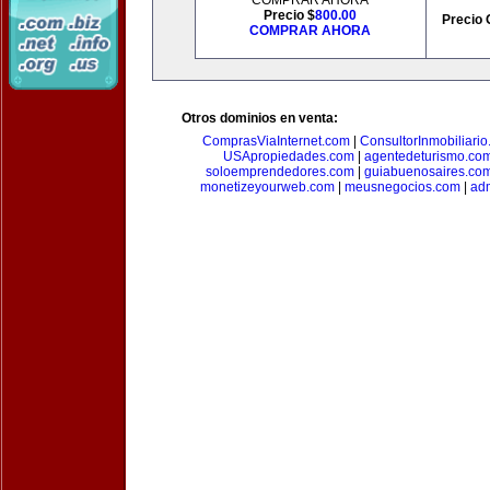
COMPRAR AHORA
Precio $
800.00
Precio 
COMPRAR AHORA
Otros dominios en venta:
ComprasViaInternet.com
|
ConsultorInmobiliari
USApropiedades.com
|
agentedeturismo.co
soloemprendedores.com
|
guiabuenosaires.co
monetizeyourweb.com
|
meusnegocios.com
|
adm