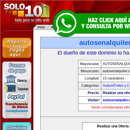
autosenalquile
El dueño de este dominio lo ha
Mayusculas:
AUTOSENALQU
Minusculas:
autosenalquiler.
Longitud:
15 caracteres
Categorias:
AutomÃ³viles y 
Precio:
Realizar una ofe
Visitar!
autosenalquiler
Serán consideradas ofer
Realizar una Oferta