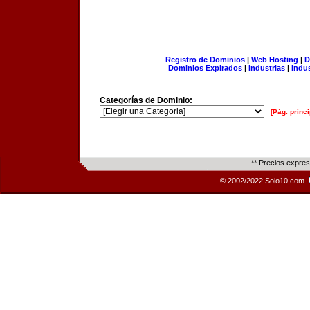
Registro de Dominios
|
Web Hosting
|
D
Dominios Expirados
|
Industrias
|
Indu
Categorías de Dominio:
[Pág. princi
** Precios expre
© 2002/2022 Solo10.com