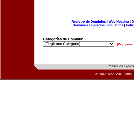
Registro de Dominios
|
Web Hosting
|
D
Dominios Expirados
|
Industrias
|
Indu
Categorías de Dominio:
[Pág. princi
** Precios expre
© 2002/2022 Solo10.com