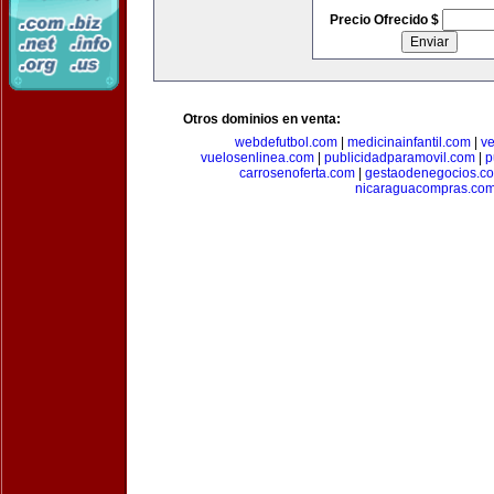
Precio Ofrecido $
Otros dominios en venta:
webdefutbol.com
|
medicinainfantil.com
|
v
vuelosenlinea.com
|
publicidadparamovil.com
|
p
carrosenoferta.com
|
gestaodenegocios.c
nicaraguacompras.co