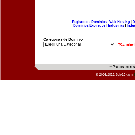
Registro de Dominios
|
Web Hosting
|
D
Dominios Expirados
|
Industrias
|
Indu
Categorías de Dominio:
[Pág. princi
** Precios expre
© 2002/2022 Solo10.com