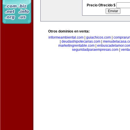
Precio Ofrecido $
Otros dominios en venta:
informeambiental.com
|
guiachicos.com
|
comprarun
|
deudashipotecarias.com
|
menudelacasa.
marketingrentable.com
|
enbuscadelamor.co
seguridadparaempresas.com
|
vent