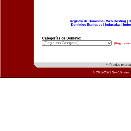
Registro de Dominios
|
Web Hosting
|
D
Dominios Expirados
|
Industrias
|
Indu
Categorías de Dominio:
[Pág. princi
** Precios expre
© 2002/2022 Solo10.com