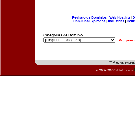
Registro de Dominios
|
Web Hosting
|
D
Dominios Expirados
|
Industrias
|
Indu
Categorías de Dominio:
[Pág. princi
** Precios expre
© 2002/2022 Solo10.com