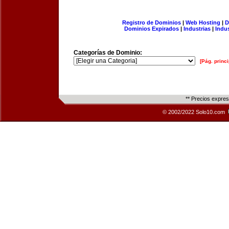
Registro de Dominios
|
Web Hosting
|
D
Dominios Expirados
|
Industrias
|
Indu
Categorías de Dominio:
[Pág. princi
** Precios expre
© 2002/2022 Solo10.com