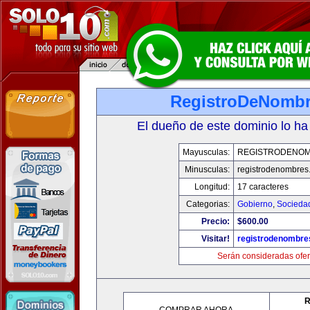
RegistroDeNomb
El dueño de este dominio lo ha
Mayusculas:
REGISTRODENO
Minusculas:
registrodenombres
Longitud:
17 caracteres
Categorias:
Gobierno
,
Socieda
Precio:
$600.00
Visitar!
registrodenombr
Serán consideradas ofer
R