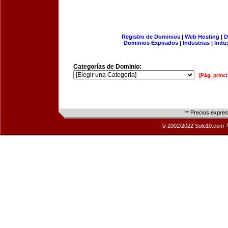
Registro de Dominios
|
Web Hosting
|
D
Dominios Expirados
|
Industrias
|
Indu
Categorías de Dominio:
[Pág. princi
** Precios expre
© 2002/2022 Solo10.com