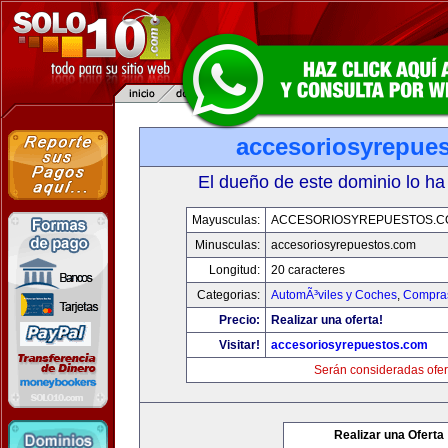
accesoriosyrepue
El dueño de este dominio lo ha
Mayusculas:
ACCESORIOSYREPUESTOS.C
Minusculas:
accesoriosyrepuestos.com
Longitud:
20 caracteres
Categorias:
AutomÃ³viles y Coches
,
Compras
Precio:
Realizar una oferta!
Visitar!
accesoriosyrepuestos.com
Serán consideradas ofer
Realizar una Oferta