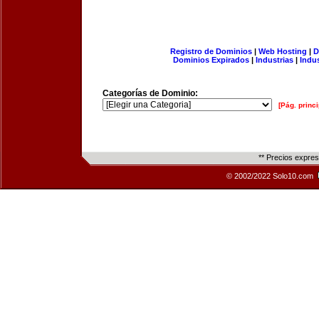
Registro de Dominios
|
Web Hosting
|
D
Dominios Expirados
|
Industrias
|
Indu
Categorías de Dominio:
[Pág. princi
** Precios expre
© 2002/2022 Solo10.com