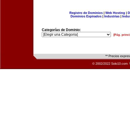
Registro de Dominios
|
Web Hosting
|
D
Dominios Expirados
|
Industrias
|
Indu
Categorías de Dominio:
[Pág. princi
** Precios expre
© 2002/2022 Solo10.com