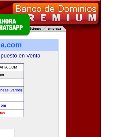
ia.com
 puesto en Venta
AFIA.COM
com
neas (varios)
!
.com
tas