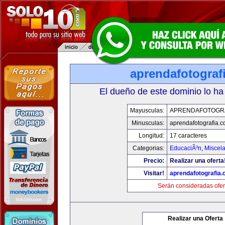
aprendafotograf
El dueño de este dominio lo ha
Mayusculas:
APRENDAFOTOGR
Minusculas:
aprendafotografia.
Longitud:
17 caracteres
Categorias:
EducaciÃ³n
,
Miscela
Precio:
Realizar una oferta
Visitar!
aprendafotografia
Serán consideradas ofer
Realizar una Oferta