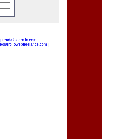
prendafotografia.com
|
desarrollowebfreelance.com
|