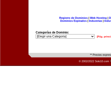
Registro de Dominios
|
Web Hosting
|
D
Dominios Expirados
|
Industrias
|
Indu
Categorías de Dominio:
[Pág. princi
** Precios expre
© 2002/2022 Solo10.com