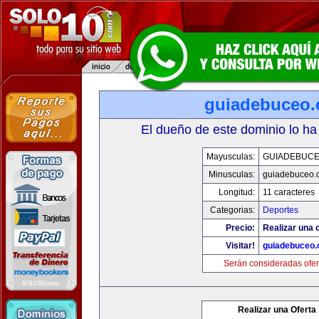
guiadebuceo
El dueño de este dominio lo ha
Mayusculas:
GUIADEBUC
Minusculas:
guiadebuceo.
Longitud:
11 caracteres
Categorias:
Deportes
Precio:
Realizar una o
Visitar!
guiadebuceo
Serán consideradas ofer
Realizar una Oferta