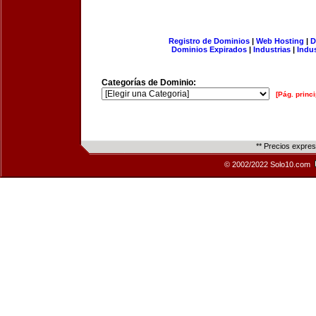
Registro de Dominios
|
Web Hosting
|
D
Dominios Expirados
|
Industrias
|
Indu
Categorías de Dominio:
[Pág. princi
** Precios expre
© 2002/2022 Solo10.com