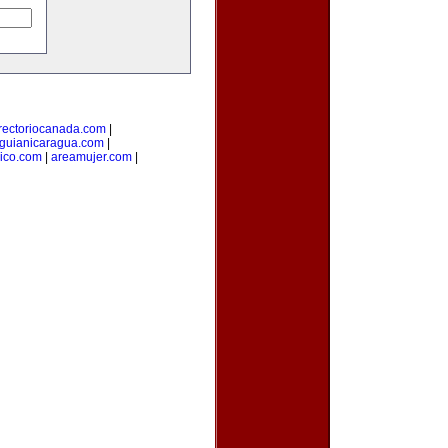
rectoriocanada.com
|
guianicaragua.com
|
ico.com
|
areamujer.com
|