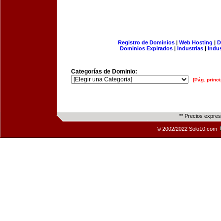
Registro de Dominios
|
Web Hosting
|
D
Dominios Expirados
|
Industrias
|
Indu
Categorías de Dominio:
[Pág. princi
** Precios expre
© 2002/2022 Solo10.com