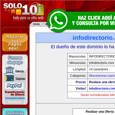
infodirectorio
El dueño de este dominio lo ha
Mayusculas:
INFODIRECTORI
Minusculas:
infodirectorio.com
Longitud:
14 caracteres
Categorias:
Miscelaneas (vari
Precio:
Realizar una ofert
Visitar!
infodirectorio.co
Serán consideradas ofer
Realizar una Oferta