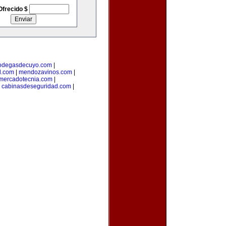
Ofrecido $
odegasdecuyo.com
|
l.com
|
mendozavinos.com
|
ymercadotecnia.com
|
|
cabinasdeseguridad.com
|