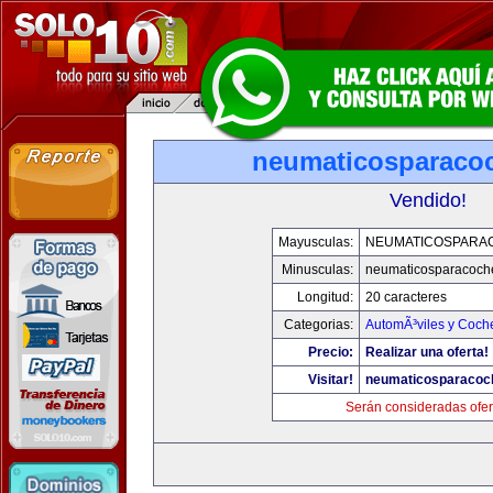
neumaticosparaco
Vendido!
Mayusculas:
NEUMATICOSPARA
Minusculas:
neumaticosparacoch
Longitud:
20 caracteres
Categorias:
AutomÃ³viles y Coch
Precio:
Realizar una oferta!
Visitar!
neumaticosparacoc
Serán consideradas ofer