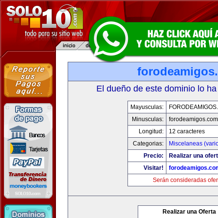
forodeamigos
El dueño de este dominio lo ha
Mayusculas:
FORODEAMIGOS
Minusculas:
forodeamigos.com
Longitud:
12 caracteres
Categorias:
Miscelaneas (vari
Precio:
Realizar una ofert
Visitar!
forodeamigos.co
Serán consideradas ofer
Realizar una Oferta