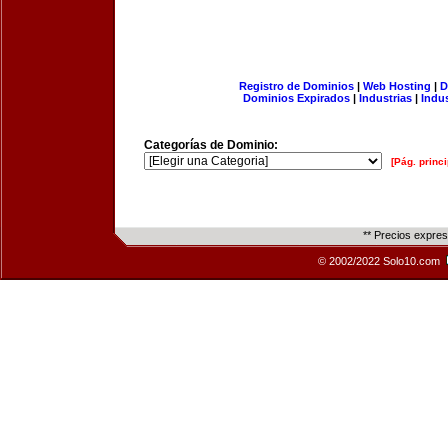
Registro de Dominios
|
Web Hosting
|
D
Dominios Expirados
|
Industrias
|
Indu
Categorías de Dominio:
[Pág. princi
** Precios expre
© 2002/2022 Solo10.com