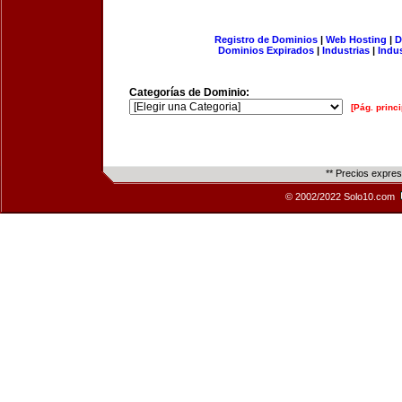
Registro de Dominios
|
Web Hosting
|
D
Dominios Expirados
|
Industrias
|
Indu
Categorías de Dominio:
[Pág. princi
** Precios expre
© 2002/2022 Solo10.com