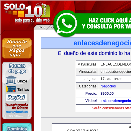
enlacesdenegoc
El dueño de este dominio lo ha
Mayusculas:
ENLACESDENEG
Minusculas:
enlacesdenegocio
Longitud:
17 caracteres
Categorias:
Negocios
Precio:
$900.00
Visitar!
enlacesdenegoci
Serán consideradas ofer
R