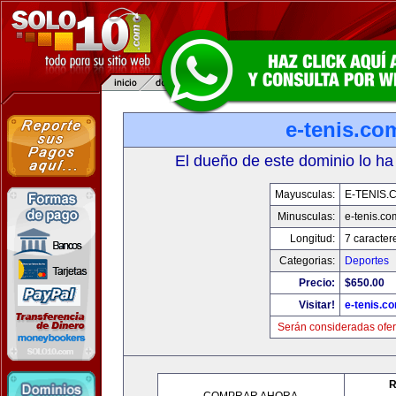
e-tenis.co
El dueño de este dominio lo ha
Mayusculas:
E-TENIS.
Minusculas:
e-tenis.co
Longitud:
7 caracter
Categorias:
Deportes
Precio:
$650.00
Visitar!
e-tenis.c
Serán consideradas ofer
R