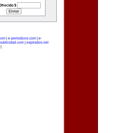
Ofrecido $
.com
|
e-periodicos.com
|
e-
publicidad.com
|
expirados.net
|