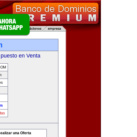
m
 puesto en Venta
COM
m
es
om
tas
ealizar una Oferta