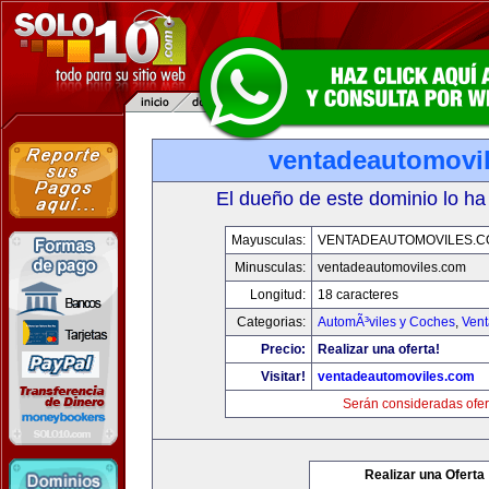
ventadeautomovi
El dueño de este dominio lo ha
Mayusculas:
VENTADEAUTOMOVILES.C
Minusculas:
ventadeautomoviles.com
Longitud:
18 caracteres
Categorias:
AutomÃ³viles y Coches
,
Vent
Precio:
Realizar una oferta!
Visitar!
ventadeautomoviles.com
Serán consideradas ofer
Realizar una Oferta