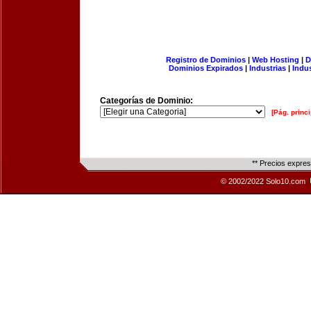
Registro de Dominios
|
Web Hosting
|
D
Dominios Expirados
|
Industrias
|
Indu
Categorías de Dominio:
[Pág. princi
** Precios expre
© 2002/2022 Solo10.com