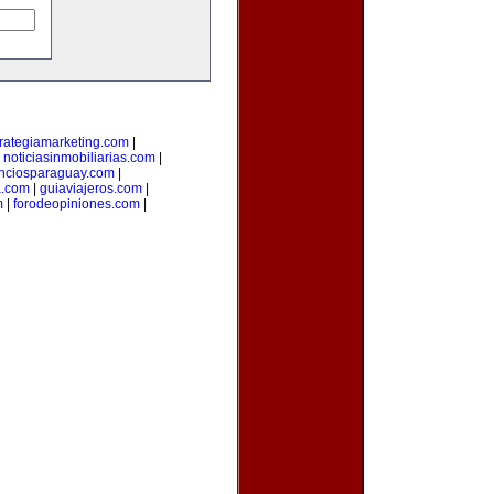
trategiamarketing.com
|
|
noticiasinmobiliarias.com
|
nciosparaguay.com
|
a.com
|
guiaviajeros.com
|
m
|
forodeopiniones.com
|