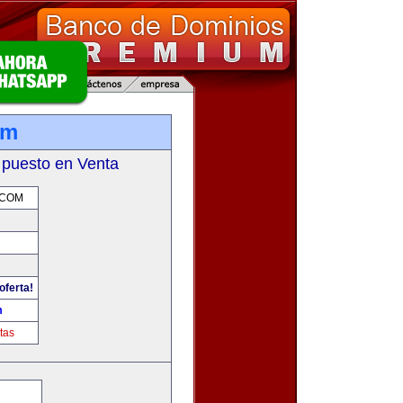
om
 puesto en Venta
.COM
oferta!
m
tas