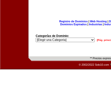
Registro de Dominios
|
Web Hosting
|
D
Dominios Expirados
|
Industrias
|
Indu
Categorías de Dominio:
[Pág. princi
** Precios expre
© 2002/2022 Solo10.com