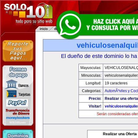
vehiculosenalqui
El dueño de este dominio lo ha
Mayusculas:
VEHICULOSENALQ
Minusculas:
vehiculosenalquile
Longitud:
19 caracteres
Categorias:
AutomÃ³viles y Coc
Precio:
Realizar una oferta
Visitar!
vehiculosenalquile
Serán consideradas ofer
Realizar una Oferta