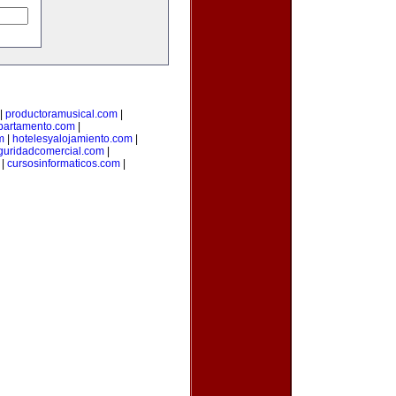
|
productoramusical.com
|
partamento.com
|
m
|
hotelesyalojamiento.com
|
guridadcomercial.com
|
|
cursosinformaticos.com
|