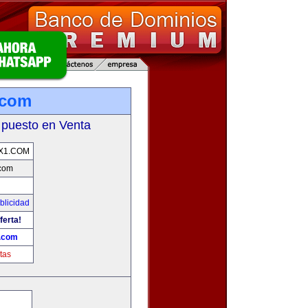
.com
 puesto en Venta
X1.COM
com
blicidad
ferta!
.com
tas