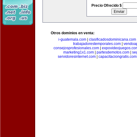
Precio Ofrecido $
Otros dominios en venta:
i-guatemala.com
|
clasificadosdominicana.com
trabajadorestemporales.com
|
vendoa
consejosprofesionales.com
|
expovideojuegos.co
marketing1x1.com
|
partesdemotos.com
|
se
servidoresinternet.com
|
capacitaciongratis.com