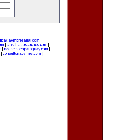
ficaciaempresarial.com
|
com
|
clasificadoscoches.com
|
m
|
negociosenparaguay.com
|
|
consultoriapymes.com
|