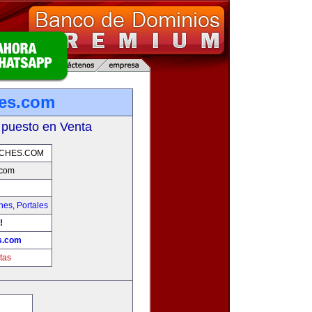
hes.com
 puesto en Venta
OCHES.COM
.com
hes
,
Portales
!
s.com
tas