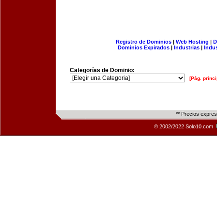
Registro de Dominios
|
Web Hosting
|
D
Dominios Expirados
|
Industrias
|
Indu
Categorías de Dominio:
[Pág. princi
** Precios expre
© 2002/2022 Solo10.com