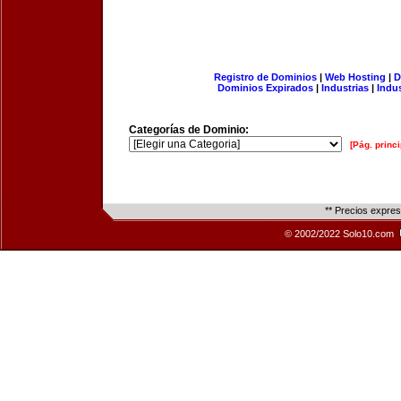
Registro de Dominios
|
Web Hosting
|
D
Dominios Expirados
|
Industrias
|
Indu
Categorías de Dominio:
[Pág. princi
** Precios expre
© 2002/2022 Solo10.com