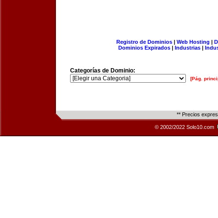
Registro de Dominios
|
Web Hosting
|
D
Dominios Expirados
|
Industrias
|
Indu
Categorías de Dominio:
[Pág. princi
** Precios expre
© 2002/2022 Solo10.com