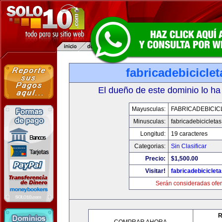
fabricadebicicle
El dueño de este dominio lo ha
Mayusculas:
FABRICADEBICIC
Minusculas:
fabricadebicicleta
Longitud:
19 caracteres
Categorias:
Sin Clasificar
Precio:
$1,500.00
Visitar!
fabricadebiciclet
Serán consideradas ofer
R