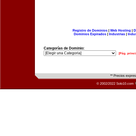
Registro de Dominios
|
Web Hosting
|
D
Dominios Expirados
|
Industrias
|
Indu
Categorías de Dominio:
[Pág. princi
** Precios expre
© 2002/2022 Solo10.com