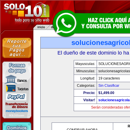
solucionesagrico
El dueño de este dominio lo ha
Mayusculas:
SOLUCIONESAGR
Minusculas:
solucionesagricola
Longitud:
19 caracteres
Categorias:
Sin Clasificar
Precio:
$1,499.00
Visitar!
solucionesagricol
Serán consideradas ofer
R