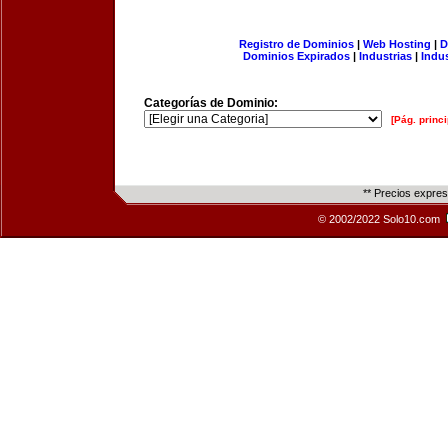
Registro de Dominios
|
Web Hosting
|
D
Dominios Expirados
|
Industrias
|
Indu
Categorías de Dominio:
[Pág. princi
** Precios expre
© 2002/2022 Solo10.com