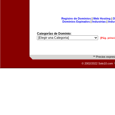
Registro de Dominios
|
Web Hosting
|
D
Dominios Expirados
|
Industrias
|
Indu
Categorías de Dominio:
[Pág. princi
** Precios expre
© 2002/2022 Solo10.com