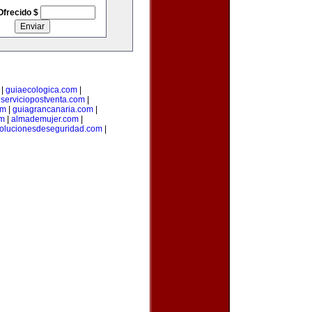
Ofrecido $
|
guiaecologica.com
|
|
serviciopostventa.com
|
om
|
guiagrancanaria.com
|
om
|
almademujer.com
|
olucionesdeseguridad.com
|