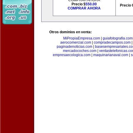
COMPRAR AHORA
Precio $
550.00
Precio 
COMPRAR AHORA
Otros dominios en venta:
MiPropiaEmpresa.com
|
guiafotografia.com
aerocomercial.com
|
compradecampos.com
paginadenoticias.com
|
basesempresariales.c
mercadocoches.com
|
ventastelefonicas.c
empresaecologica.com
|
maquinarianaval.com
|
s