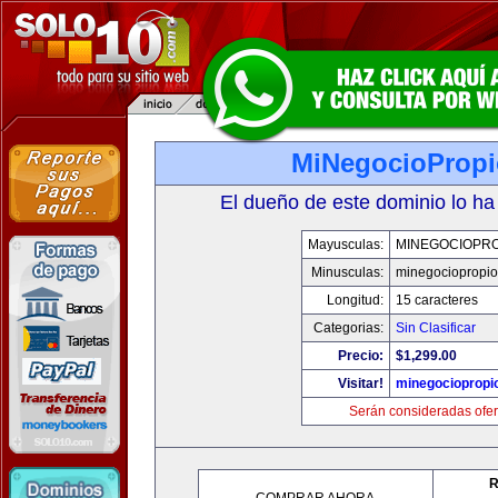
MiNegocioProp
El dueño de este dominio lo ha
Mayusculas:
MINEGOCIOPRO
Minusculas:
minegociopropi
Longitud:
15 caracteres
Categorias:
Sin Clasificar
Precio:
$1,299.00
Visitar!
minegociopropi
Serán consideradas ofer
R