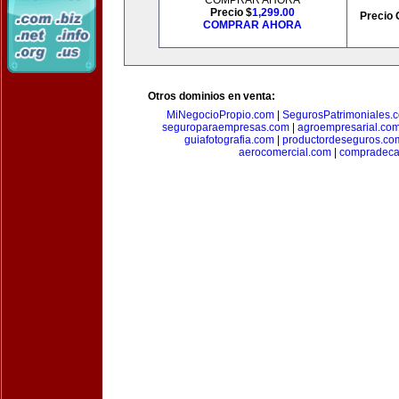
COMPRAR AHORA
Precio $
1,299.00
Precio 
COMPRAR AHORA
Otros dominios en venta:
MiNegocioPropio.com
|
SegurosPatrimoniales.
seguroparaempresas.com
|
agroempresarial.co
guiafotografia.com
|
productordeseguros.co
aerocomercial.com
|
compradec