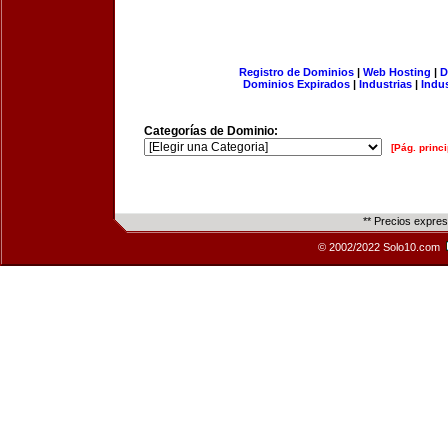
Registro de Dominios
|
Web Hosting
|
D
Dominios Expirados
|
Industrias
|
Indu
Categorías de Dominio:
[Pág. princi
** Precios expre
© 2002/2022 Solo10.com