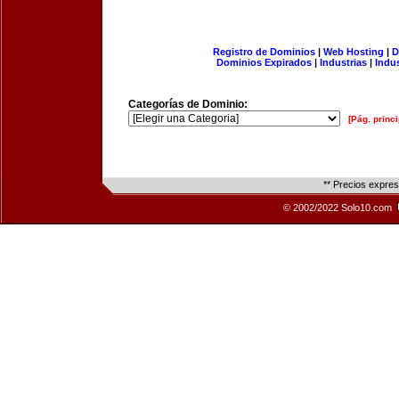
Registro de Dominios
|
Web Hosting
|
D
Dominios Expirados
|
Industrias
|
Indu
Categorías de Dominio:
[Pág. princi
** Precios expre
© 2002/2022 Solo10.com