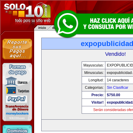
expopublicida
Vendido!
Mayusculas:
EXPOPUBLICI
Minusculas:
expopublicidad
Longitud:
14 caracteres
Categorias:
Sin Clasificar
Precio:
$750.00
Visitar!
expopublicida
Serán consideradas ofer