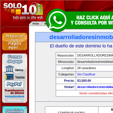
desarrolladoresinmob
El dueño de este dominio lo ha
Mayusculas:
DESARROLLADORESINM
Minusculas:
desarrolladoresinmobilia
Longitud:
28 caracteres
Categorias:
Sin Clasificar
Precio:
$3,500.00
Visitar!
desarrolladoresinmobili
Serán consideradas ofer
R