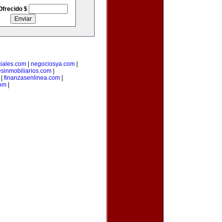
Ofrecido $
iales.com
|
negociosya.com
|
esinmobiliarios.com
|
|
finanzasenlinea.com
|
com
|